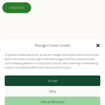
Manage Cookie Consent
Επικοινωνήστε μαζί μας
To provide the best experiences, we use technologies like cookies to store and/or access
device information. Consenting to these technologies will allow us to process data
such as browsing behavior or unique IDs on this site. Not consenting or withdrawing
consent, may adversely affect certain features and functions.
© 2026 cob.gr | Βιώσιμη Ανάπτυξη
Accept
Designed & Developed by
Plethora Themes
Deny
View preferences