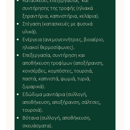
Κατασκευές επεξεργασίας και
συντήρησης της τροφής (ηλιακά
ξηραντήρια, καπνιστήρια, κελάρια).
Στέγαση (κατασκευές με φυσικά
υλικά).
Ενέργεια (ανεμογεννήτριες, βιοαέριο,
ηλιακοί θερμοσίφωνες).
Επεξεργασία, συντήρηση και
αποθήκευση τροφίμων (αποξήρανση,
κονσέρβες, κομπόστες, τουρσιά,
παστά, καπνιστά, ψωμιά, τυριά,
ζυμαρικά).
Εδώδιμα μανιτάρια (συλλογή,
αποθήκευση, αποξήρανση, σάλτσες,
τουρσιά).
Βότανα (συλλογή, αποθήκευση,
σκευάσματα).