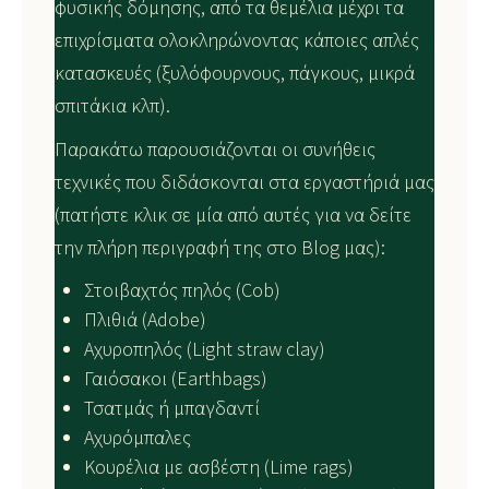
φυσικής δόμησης, από τα θεμέλια μέχρι τα
επιχρίσματα ολοκληρώνοντας κάποιες απλές
κατασκευές (ξυλόφουρνους, πάγκους, μικρά
σπιτάκια κλπ).
Παρακάτω παρουσιάζονται οι συνήθεις
τεχνικές που διδάσκονται στα εργαστήριά μας
(πατήστε κλικ σε μία από αυτές για να δείτε
την πλήρη περιγραφή της στο Blog μας):
Στοιβαχτός πηλός (Cob)
Πλιθιά (Adobe)
Αχυροπηλός (Light straw clay)
Γαιόσακοι (Earthbags)
Τσατμάς ή μπαγδαντί
Αχυρόμπαλες
Κουρέλια με ασβέστη (Lime rags)