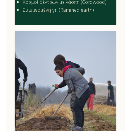
Κορμοί δέντρων με λάσπη (Cordwood)
Συμπιεσμένη γη (Rammed earth)