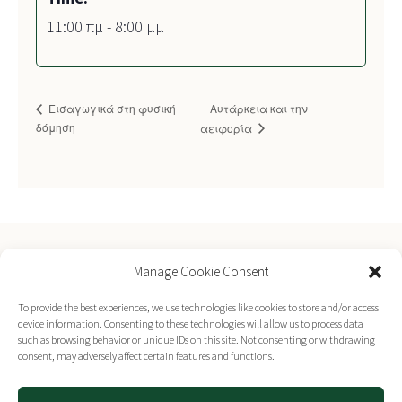
11:00 πμ - 8:00 μμ
Αυτάρκεια και την
Εισαγωγικά στη φυσική
δόμηση
αειφορία
Manage Cookie Consent
Επικοινωνήστε μαζί μας
To provide the best experiences, we use technologies like cookies to store and/or access
device information. Consenting to these technologies will allow us to process data
such as browsing behavior or unique IDs on this site. Not consenting or withdrawing
consent, may adversely affect certain features and functions.
© 2026 cob.gr | Βιώσιμη Ανάπτυξη