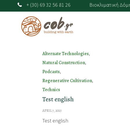
+ (30) 69 32 56 81 26
Βιοκλιματική Δόμησ
Category
,
Alternate Technologies
,
Natural Construction
,
Podcasts
,
Regenerative Cultivation
Technics
Test english
APRIL 7, 2023
Test english