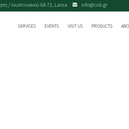
η / Ιουστινιανού 68-72, Larisa
info@cob.gr
SERVICES
EVENTS
VISIT US
PRODUCTS
ABO