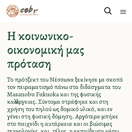

Sk
Η κοινωνικο-
to
co
οικονομική μας
πρόταση
Το πρότζεκτ του Νέσσωνα ξεκίνησε με σκοπό
τον πειραματισμό πάνω στα διδάσγματα του
Masanobu Fukuoka και της φυσικής
καλλιέργειας. Σύντομα στράφηκε και στη
χρήση του πηλού ως δομικό υλικό, και εν
γένει στη φυσική δόμηση. Αργότερα μπήκε
στο παιχνίδι η αυτάρκεια και οι βιώσιμες
τεχνολογίες, και, τέλος, η εκπαίδευση μέσω