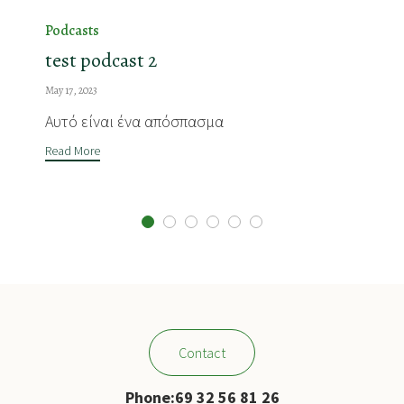
Category
Podcasts
test podcast 2
May 17, 2023
Αυτό είναι ένα απόσπασμα
Read More
Contact
Phone
:
69 32 56 81 26