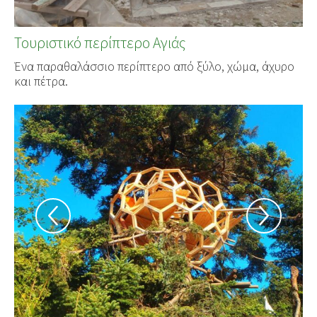
Τουριστικό περίπτερο Αγιάς
Ένα παραθαλάσσιο περίπτερο από ξύλο, χώμα, άχυρο
και πέτρα.