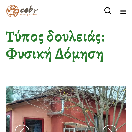

Sk
Τύπος δουλειάς:
to
co
Φυσική Δόμηση