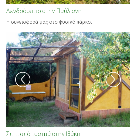
Δενδρόσπιτο στην Παύλιανη
Η συνεισφορά μας στο φυσικό πάρκο.
Σπίτι από τσατμά στην Ιθάκη