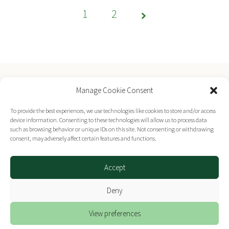
1
Page
2
1 of 2
Manage Cookie Consent
Επικοινωνήστε μαζί μας
To provide the best experiences, we use technologies like cookies to store and/or access
device information. Consenting to these technologies will allow us to process data
such as browsing behavior or unique IDs on this site. Not consenting or withdrawing
consent, may adversely affect certain features and functions.
© 2026 cob.gr | Βιώσιμη Ανάπτυξη
Accept
Designed & Developed by
Plethora Themes
Deny
View preferences
This site is registered on
wpml.org
as a development site. Switch to a production